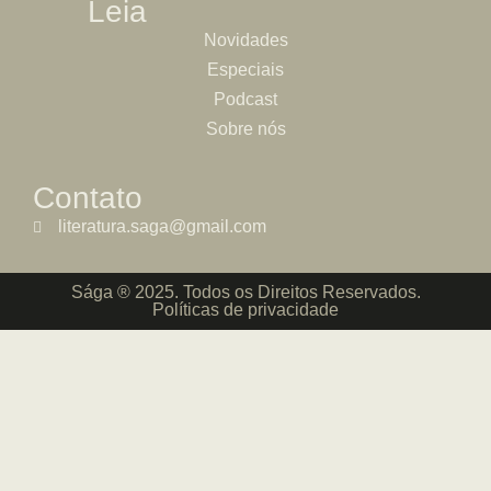
Leia
Novidades
Especiais
Podcast
Sobre nós
Contato
literatura.saga@gmail.com
Sága ® 2025. Todos os Direitos Reservados.
Políticas de privacidade