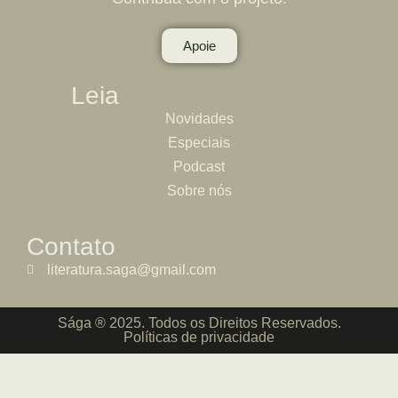
Apoie
Leia
Novidades
Especiais
Podcast
Sobre nós
Contato
literatura.saga@gmail.com
Sága ® 2025. Todos os Direitos Reservados.
Políticas de privacidade